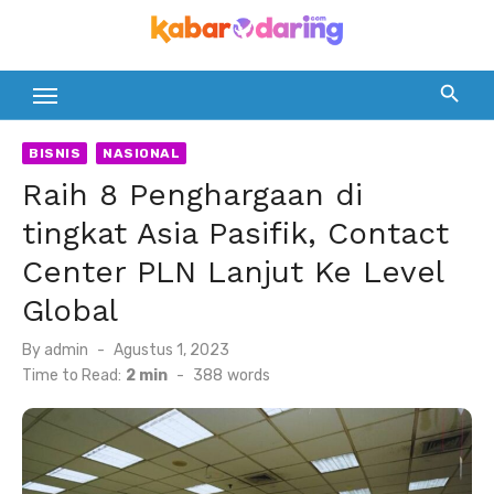
Skip
to
content
BISNIS
NASIONAL
Raih 8 Penghargaan di
tingkat Asia Pasifik, Contact
Center PLN Lanjut Ke Level
Global
Posted
By
admin
Agustus 1, 2023
on
Time to Read:
2 min
-
388
words