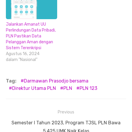
Jalankan Amanat UU
Perlindungan Data Pribadi,
PLN Pastikan Data
Pelanggan Aman dengan
Sistem Terenkripsi
Agustus 16, 2024
dalam "Nasional"
Tag:
Darmawan Prasodjo bersama
Direktur Utama PLN
PLN
PLN 123
Navigasi
Previous
pos
Previous
Semester I Tahun 2023, Program TJSL PLN Bawa
post:
5.425 UMK Naik Kelas