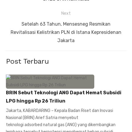
Next
Next
Setelah 63 Tahun, Mensesneg Resmikan
post:
Revitalisasi Kelistrikan PLN di Istana Kepresidenan
Jakarta
Post Terbaru
BRIN Sebut Teknologi ANG Dapat Hemat Subsidi
LPG hingga Rp 26 Triliun
Jakarta, KABARDARING – Kepala Badan Riset dan Inovasi
Nasional (BRIN) Arief Satria menyebut
teknologi adsorbed natural gas (ANG) yang dikembangkan
lembaga tersebut berpotensi menghemat beban subsidi