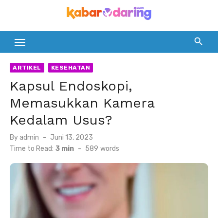
Skip
to
content
ARTIKEL
KESEHATAN
Kapsul Endoskopi,
Memasukkan Kamera
Kedalam Usus?
Posted
By
admin
Juni 13, 2023
on
Time to Read:
3 min
-
589
words