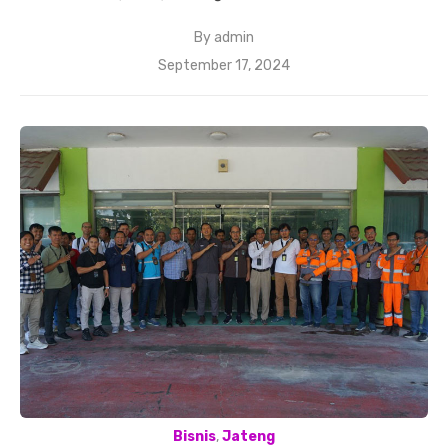
By
admin
Posted
September 17, 2024
on
Bisnis
,
Jateng