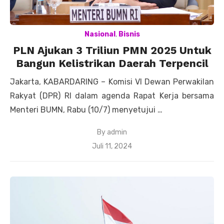
Nasional
,
Bisnis
PLN Ajukan 3 Triliun PMN 2025 Untuk
Bangun Kelistrikan Daerah Terpencil
Jakarta, KABARDARING – Komisi VI Dewan Perwakilan
Rakyat (DPR) RI dalam agenda Rapat Kerja bersama
Menteri BUMN, Rabu (10/7) menyetujui …
By
admin
Posted
Juli 11, 2024
on