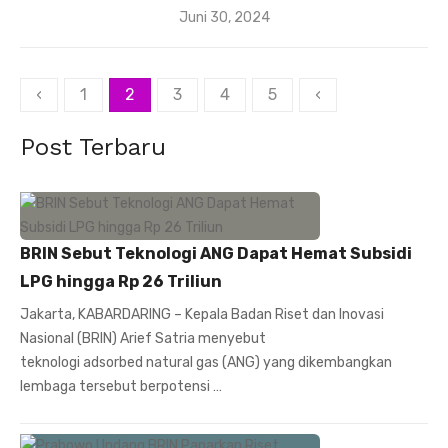
Posted
Juni 30, 2024
on
Paginasi
‹
1
2
3
4
5
‹
pos
Post Terbaru
BRIN Sebut Teknologi ANG Dapat Hemat Subsidi
LPG hingga Rp 26 Triliun
Jakarta, KABARDARING – Kepala Badan Riset dan Inovasi
Nasional (BRIN) Arief Satria menyebut
teknologi adsorbed natural gas (ANG) yang dikembangkan
lembaga tersebut berpotensi …